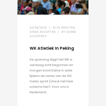
22/08/2015
IN
35 MINUTEN
,
DINER
,
RECEPTEN
BY
SANNE
SCHIPPERS
WK Atletiek In Peking
De spanning stijgt! Het WK is
vandaag echt begonnen en
morgen komt Dafne in actie
tijdens de series van de 100
meter sprint (check het hele
schema hier). Voor ons in
Nederland...