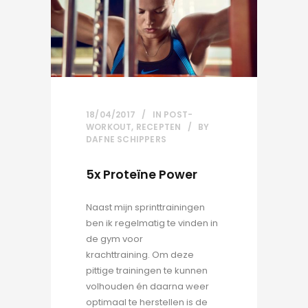
18/04/2017
IN
POST-
WORKOUT
,
RECEPTEN
BY
DAFNE SCHIPPERS
5x Proteïne Power
Naast mijn sprinttrainingen
ben ik regelmatig te vinden in
de gym voor
krachttraining. Om deze
pittige trainingen te kunnen
volhouden én daarna weer
optimaal te herstellen is de