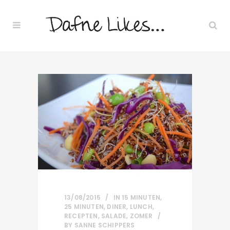
13/08/2015
IN
15 MINUTEN
,
25 MINUTEN
,
DINER
,
LUNCH
,
RECEPTEN
,
SALADE
,
ZOMER
BY
SANNE SCHIPPERS