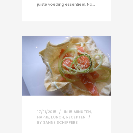
juiste voeding essentieel. Na...
17/11/2015
IN
15 MINUTEN
,
HAPJE
,
LUNCH
,
RECEPTEN
BY
SANNE SCHIPPERS