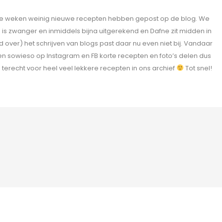
atste weken weinig nieuwe recepten hebben gepost op de blog. We
s zwanger en inmiddels bijna uitgerekend en Dafne zit midden in
 over) het schrijven van blogs past daar nu even niet bij. Vandaar
ven sowieso op Instagram en FB korte recepten en foto’s delen dus
te terecht voor heel veel lekkere recepten in ons archief
Tot snel!