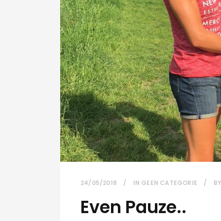
24/05/2018
IN
GEEN CATEGORIE
B
Even Pauze..