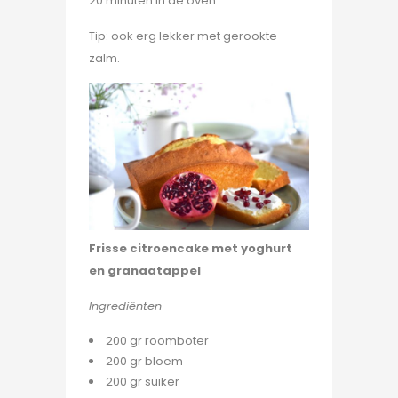
20 minuten in de oven.
Tip: ook erg lekker met gerookte
zalm.
Frisse citroencake met yoghurt
en granaatappel
Ingrediënten
200 gr roomboter
200 gr bloem
200 gr suiker