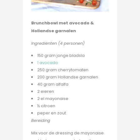
Brunchbowl met avocado &
Hollandse garnalen
Ingrediënten (4 personen)
150 gram jonge bladsla
1 avocado
250 gram cherrytomaten
200 gram Hollandse garnalen
40 gram alfalfa
2 eieren
2 el mayonaise
½ citroen
peper en zout
Bereiding
Mix voor de dressing de mayonaise