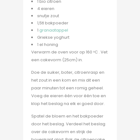
1 bio citroen
4 eieren
snufje zout
1,5tl bakpoeder
1
granaatappel
Griekse yoghurt
1 el honing
Verwarm de oven voor op 160 ᵒC . Vet
een cakevorm (25cm) in.
Doe de suiker, boter, citroenrasp en
het zout in een kom en mix dit een
paar minuten tot een romig geheel.
Voeg de eieren één voor één toe en
klop het beslag na elk ei goed door.
Spatel de bloem en het bakpoeder
door het beslag. Verdeel het beslag
over de cakevorm en strijk de
bovenkant glad. Bak de citroencake