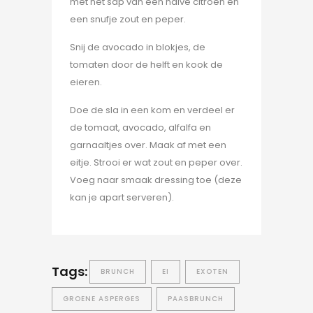
met het sap van een halve citroen en
een snufje zout en peper.
Snij de avocado in blokjes, de
tomaten door de helft en kook de
eieren.
Doe de sla in een kom en verdeel er
de tomaat, avocado, alfalfa en
garnaaltjes over. Maak af met een
eitje. Strooi er wat zout en peper over.
Voeg naar smaak dressing toe (deze
kan je apart serveren).
Tags:
BRUNCH
EI
EXOTEN
GROENE ASPERGES
PAASBRUNCH