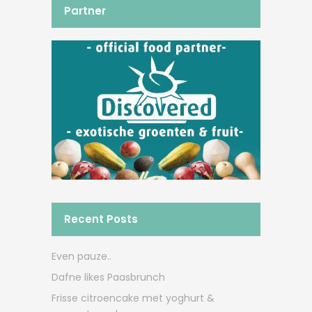
Partner
Recent Posts
Even pauze..
Dafne likes Paasbrunch
Frisse citroencake met yoghurt &