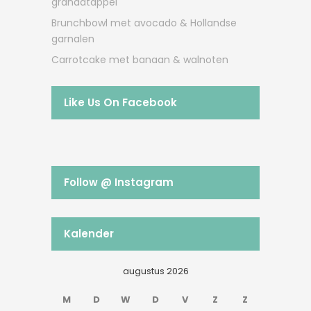
granaatappel
Brunchbowl met avocado & Hollandse
garnalen
Carrotcake met banaan & walnoten
Like Us On Facebook
Follow @ Instagram
Kalender
augustus 2026
M
D
W
D
V
Z
Z