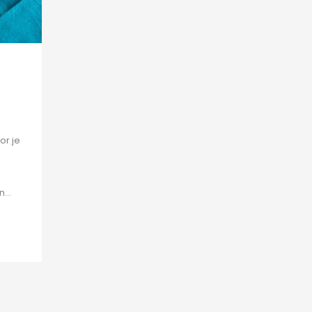
or je
...