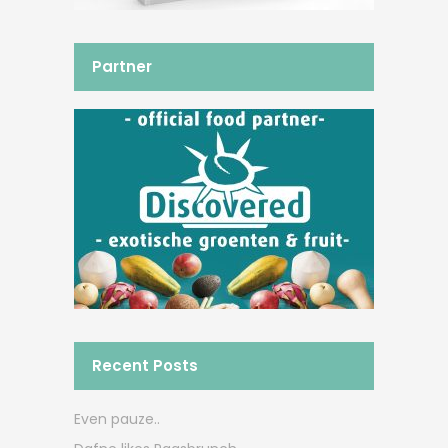
Partner
Recent Posts
Even pauze..