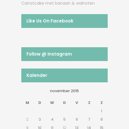
Carrotcake met banaan & walnoten
Like Us On Facebook
Follow @ Instagram
Kalender
november 2015
M
D
W
D
V
Z
Z
1
2
3
4
5
6
7
8
9
10
11
12
13
14
15