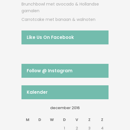
Brunchbowl met avocado & Hollandse
garnalen
Carrotcake met banaan & walnoten
Like Us On Facebook
Follow @ Instagram
Kalender
december 2016
M
D
W
D
V
Z
Z
1
2
3
4