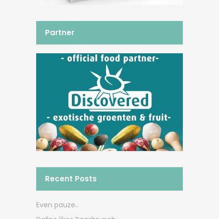
Partner
Recent Posts
Even pauze..