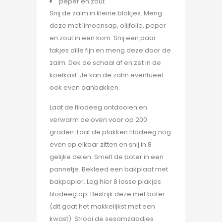
peper en zout
Snij de zalm in kleine blokjes. Meng
deze met limoensap, olijfolie, peper
en zout in een kom. Snij een paar
takjes dille fijn en meng deze door de
zalm. Dek de schaal af en zet in de
koelkast. Je kan de zalm eventueel
ook even aanbakken.
Laat de filodeeg ontdooien en
verwarm de oven voor op 200
graden. Laat de plakken filodeeg nog
even op elkaar zitten en snij in 8
gelijke delen. Smelt de boter in een
pannetje. Bekleed een bakplaat met
bakpapier. Leg hier 8 losse plakjes
filodeeg op. Bestrijk deze met boter
(dit gaat het makkelijkst met een
kwast). Strooi de sesamzaadjes