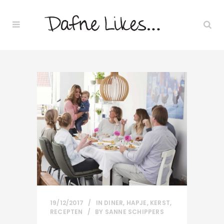
19/12/2017
IN
DINER
,
HAPJE
,
KERST
,
RECEPTEN
BY
SANNE SCHIPPERS