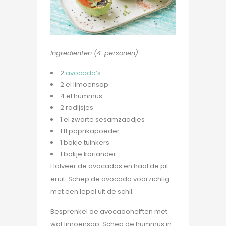
Ingrediënten (4-personen)
2
avocado’s
2 el limoensap
4 el hummus
2 radijsjes
1 el zwarte sesamzaadjes
1 tl paprikapoeder
1 bakje tuinkers
1 bakje koriander
Halveer de avocados en haal de pit
eruit. Schep de avocado voorzichtig
met een lepel uit de schil.
Besprenkel de avocadohelften met
wat limoensap. Schep de hummus in