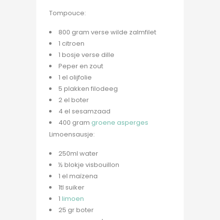
Tompouce:
800 gram verse wilde zalmfilet
1 citroen
1 bosje verse dille
Peper en zout
1 el olijfolie
5 plakken filodeeg
2 el boter
4 el sesamzaad
400 gram
groene asperges
Limoensausje:
250ml water
½ blokje visbouillon
1 el maïzena
1tl suiker
1
limoen
25 gr boter