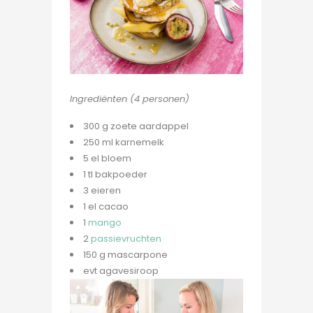
Ingrediënten (4 personen)
300 g zoete aardappel
250 ml karnemelk
5 el bloem
1 tl bakpoeder
3 eieren
1 el cacao
1
mango
2
passievruchten
150 g mascarpone
evt agavesiroop