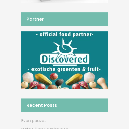
Partner
Recent Posts
Even pauze..