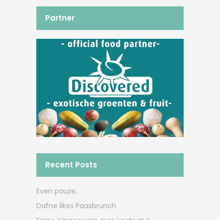
Partner
Recent Posts
Even pauze..
Dafne likes Paasbrunch