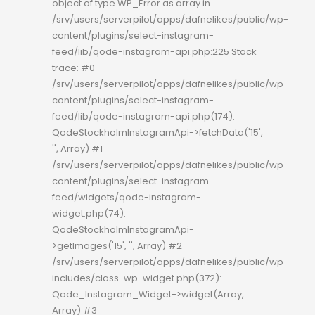
object of type WP_Error as array in
/srv/users/serverpilot/apps/dafnelikes/public/wp-
content/plugins/select-instagram-
feed/lib/qode-instagram-api.php:225 Stack
trace: #0
/srv/users/serverpilot/apps/dafnelikes/public/wp-
content/plugins/select-instagram-
feed/lib/qode-instagram-api.php(174):
QodeStockholmInstagramApi->fetchData('15',
'', Array) #1
/srv/users/serverpilot/apps/dafnelikes/public/wp-
content/plugins/select-instagram-
feed/widgets/qode-instagram-
widget.php(74):
QodeStockholmInstagramApi-
>getImages('15', '', Array) #2
/srv/users/serverpilot/apps/dafnelikes/public/wp-
includes/class-wp-widget.php(372):
Qode_Instagram_Widget->widget(Array,
Array) #3