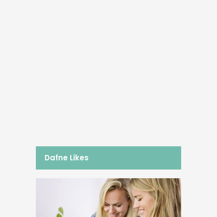
12/07/2016
#3 Roadtorio Schema OS
2016
Als ik terugdenk aan afgelopen
weekend krijg ik spontaan een smile
op mijn gezicht: wat was het een
fantastische EK! Goed georganiseerd,
een uitgelaten sfeer en met 2 gouden
medailles zal ik dit toernooi...
BY
DAFNE SCHIPPERS
Dafne Likes