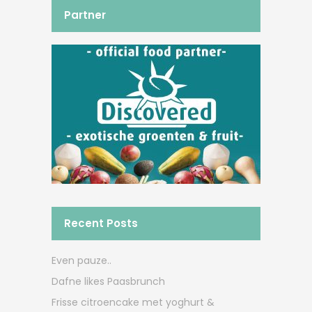
Partner
Recent Posts
Even pauze..
Dafne likes Paasbrunch
Frisse citroencake met yoghurt &