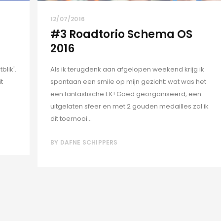
12/07/2016
#3 Roadtorio Schema OS
2016
blik'.
Als ik terugdenk aan afgelopen weekend krijg ik
t
spontaan een smile op mijn gezicht: wat was het
een fantastische EK! Goed georganiseerd, een
uitgelaten sfeer en met 2 gouden medailles zal ik
dit toernooi...
BY
DAFNE SCHIPPERS