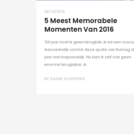
28/12/2016
5 Meest Memorabele
Momenten Van 2016
'Dit jaar hoef ik geen terugblik, ik wil een vooruit
Aanvankelijk vond ik deze quote van Rumag di
jaar wel toepasselijk. Nu ben ik zelf ook geen
enorme terugkijker, ik...
BY
DAFNE SCHIPPERS