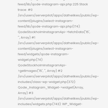
feed/lib/qode-instagram-api.php:225 Stack
trace: #0
/srv/users/serverpilot/apps/dafnelikes/public/wp-
content/plugins/select-instagram-
feed/lib/qode-instagram-api.php(174):
QodeStockholmInstagramApi->fetchData('15',
'', Array) #1
/srv/users/serverpilot/apps/dafnelikes/public/wp-
content/plugins/select-instagram-
feed/widgets/qode-instagram-
widget.php(74):
QodeStockholmInstagramApi-
>getImages('15', '', Array) #2
/srv/users/serverpilot/apps/dafnelikes/public/wp-
includes/class-wp-widget.php(372):
Qode_Instagram_Widget->widget(Array,
Array) #3
/srv/users/serverpilot/apps/dafnelikes/public/wp-
includes/widgets.php(743): WP_Widget-