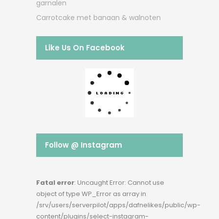
garnalen
Carrotcake met banaan & walnoten
Like Us On Facebook
Follow @ Instagram
Fatal error
: Uncaught Error: Cannot use
object of type WP_Error as array in
/srv/users/serverpilot/apps/dafnelikes/public/wp-
content/plugins/select-instagram-