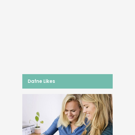
12/10/2015
Herfstsalade
Na bijna 3 weken vakantie ontkom ik
er niet meer aan: de zomer is nu écht
afgelopen! Door mijn drukke schema
in de zomer kan ik meestal alleen in
de...
BY
DAFNE SCHIPPERS
Dafne Likes