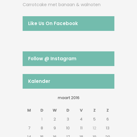
Carrotcake met banaan & walnoten
Like Us On Facebook
Follow @ Instagram
Kalender
maart 2016
M
D
W
D
V
Z
Z
1
2
3
4
5
6
7
8
9
10
11
12
13
14
15
16
17
18
19
20