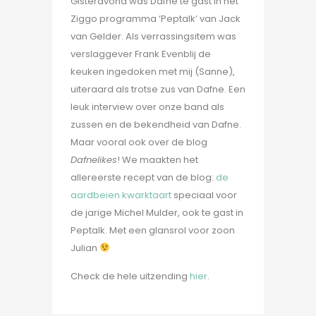
Gisteravond was Dafne te gast in het
Ziggo programma ‘Peptalk’ van Jack
van Gelder. Als verrassingsitem was
verslaggever Frank Evenblij de
keuken ingedoken met mij (Sanne),
uiteraard als trotse zus van Dafne. Een
leuk interview over onze band als
zussen en de bekendheid van Dafne.
Maar vooral ook over de blog
Dafnelikes
! We maakten het
allereerste recept van de blog:
de
aardbeien kwarktaart
speciaal voor
de jarige Michel Mulder, ook te gast in
Peptalk. Met een glansrol voor zoon
Julian
Check de hele uitzending
hier
.