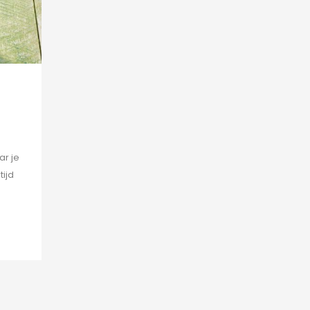
ar je
tijd