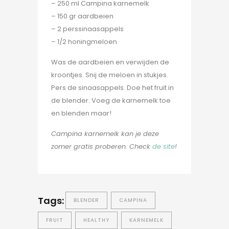
– 250 ml Campina karnemelk
– 150 gr aardbeien
– 2 perssinaasappels
– 1/2 honingmeloen
Was de aardbeien en verwijden de
kroontjes. Snij de meloen in stukjes.
Pers de sinaasappels. Doe het fruit in
de blender. Voeg de karnemelk toe
en blenden maar!
Campina karnemelk kan je deze
zomer gratis proberen. Check
de site
!
Tags:
BLENDER
CAMPINA
FRUIT
HEALTHY
KARNEMELK