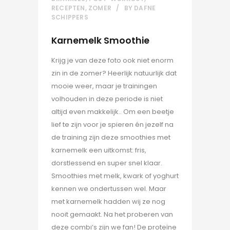
RECEPTEN
,
ZOMER
BY
DAFNE
SCHIPPERS
Karnemelk Smoothie
Krijg je van deze foto ook niet enorm
zin in de zomer? Heerlijk natuurlijk dat
mooie weer, maar je trainingen
volhouden in deze periode is niet
altijd even makkelijk.. Om een beetje
lief te zijn voor je spieren én jezelf na
de training zijn deze smoothies met
karnemelk een uitkomst: fris,
dorstlessend en super snel klaar.
Smoothies met melk, kwark of yoghurt
kennen we ondertussen wel. Maar
met karnemelk hadden wij ze nog
nooit gemaakt. Na het proberen van
deze combi’s zijn we fan! De proteïne