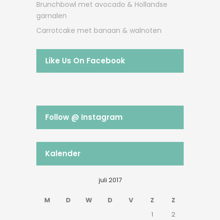
Brunchbowl met avocado & Hollandse
garnalen
Carrotcake met banaan & walnoten
Like Us On Facebook
Follow @ Instagram
Kalender
juli 2017
M
D
W
D
V
Z
Z
1
2