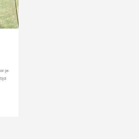
ar je
tijd