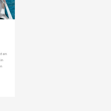
kt en
 in
en