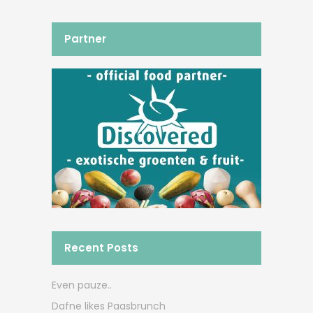
Partner
Recent Posts
Even pauze..
Dafne likes Paasbrunch