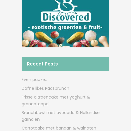
Recent Posts
Even pauze..
Dafne likes Paasbrunch
Frisse citroencake met yoghurt &
granaatappel
Brunchbowl met avocado & Hollandse
garnalen
Carrotcake met banaan & walnoten