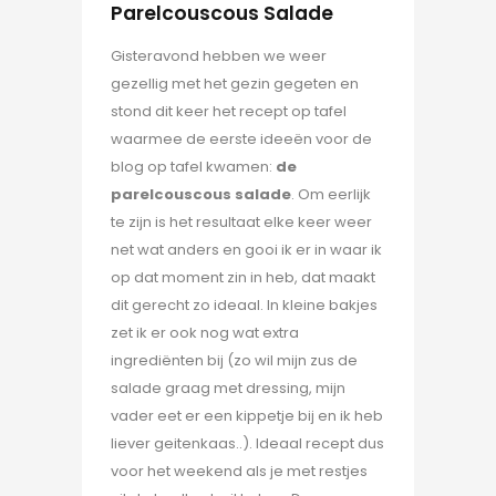
Parelcouscous Salade
Gisteravond hebben we weer
gezellig met het gezin gegeten en
stond dit keer het recept op tafel
waarmee de eerste ideeën voor de
blog op tafel kwamen:
de
parelcouscous salade
. Om eerlijk
te zijn is het resultaat elke keer weer
net wat anders en gooi ik er in waar ik
op dat moment zin in heb, dat maakt
dit gerecht zo ideaal. In kleine bakjes
zet ik er ook nog wat extra
ingrediënten bij (zo wil mijn zus de
salade graag met dressing, mijn
vader eet er een kippetje bij en ik heb
liever geitenkaas..). Ideaal recept dus
voor het weekend als je met restjes