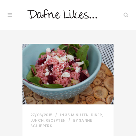
27/06/2015
IN
35 MINUTEN
,
DINER
,
LUNCH
,
RECEPTEN
BY
SANNE
SCHIPPERS