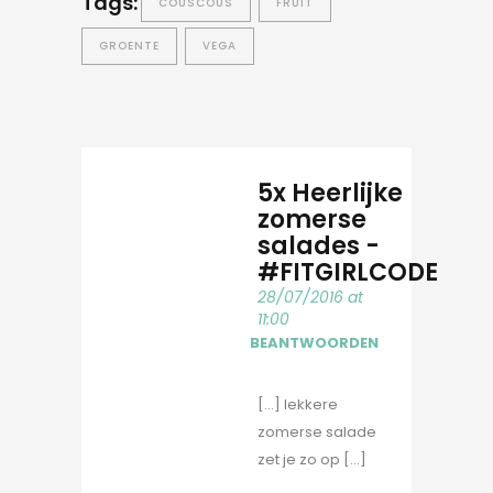
Tags:
COUSCOUS
FRUIT
GROENTE
VEGA
5x Heerlijke
zomerse
salades -
#FITGIRLCODE
28/07/2016 at
11:00
BEANTWOORDEN
[…] lekkere
zomerse salade
zet je zo op […]