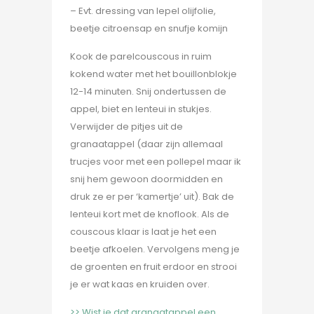
– Evt. dressing van lepel olijfolie,
beetje citroensap en snufje komijn
Kook de parelcouscous in ruim
kokend water met het bouillonblokje
12-14 minuten. Snij ondertussen de
appel, biet en lenteui in stukjes.
Verwijder de pitjes uit de
granaatappel (daar zijn allemaal
trucjes voor met een pollepel maar ik
snij hem gewoon doormidden en
druk ze er per ‘kamertje’ uit). Bak de
lenteui kort met de knoflook. Als de
couscous klaar is laat je het een
beetje afkoelen. Vervolgens meng je
de groenten en fruit erdoor en strooi
je er wat kaas en kruiden over.
>> Wist je dat granaatappel een