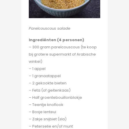
Parelcouscous salade
Ingrediënten (4 personen)
– 300 gram parelcouscous (te koop
bij grotere supermarkt of Arabische
winkel)
– 1 appel
– 1 granaatappel
– 2 gekookte bieten
– Feta (of geitenkaas)
– Half groentebouillonblokje
– Teentje knoflook
– Bosje lenteui
– Zakje snijbiet (sla)
– Peterselie en/of munt