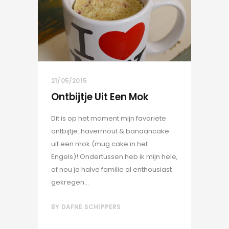
21/05/2015
Ontbijtje Uit Een Mok
Dit is op het moment mijn favoriete
ontbijtje: havermout & banaancake
uit een mok (mug cake in het
Engels)! Ondertussen heb ik mijn hele,
of nou ja halve familie al enthousiast
gekregen...
BY
DAFNE SCHIPPERS