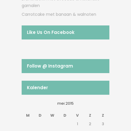
garnalen
Carrotcake met banaan & walnoten
Like Us On Facebook
Follow @ Instagram
Kalender
mei 2015
M
D
W
D
V
Z
Z
1
2
3