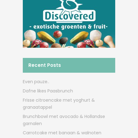
Recent Posts
Even pauze..
Dafne likes Paasbrunch
Frisse citroencake met yoghurt &
granaatappel
Brunchbowl met avocado & Hollandse
garnalen
Carrotcake met banaan & walnoten