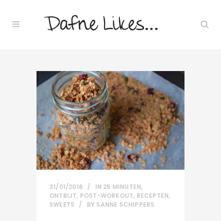
31/01/2016
IN
25 MINUTEN
,
ONTBIJT
,
POST-WORKOUT
,
RECEPTEN
,
SWEETS
BY
SANNE SCHIPPERS