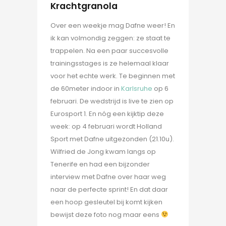
Krachtgranola
Over een weekje mag Dafne weer! En
ik kan volmondig zeggen: ze staat te
trappelen. Na een paar succesvolle
trainingsstages is ze helemaal klaar
voor het echte werk. Te beginnen met
de 60meter indoor in
Karlsruhe
op 6
februari. De wedstrijd is live te zien op
Eurosport 1. En nóg een kijktip deze
week: op 4 februari wordt Holland
Sport met Dafne uitgezonden (21.10u).
Wilfried de Jong kwam langs op
Tenerife en had een bijzonder
interview met Dafne over haar weg
naar de perfecte sprint! En dat daar
een hoop gesleutel bij komt kijken
bewijst deze foto nog maar eens