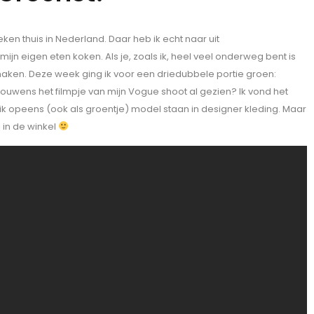
 thuis in Nederland. Daar heb ik echt naar uit
n eigen eten koken. Als je, zoals ik, heel veel onderweg bent is
r maken. Deze week ging ik voor een driedubbele portie groen:
rouwens het filmpje van mijn Vogue shoot al gezien? Ik vond het
ik opeens (ook als groentje) model staan in designer kleding. Maar
ij in de winkel