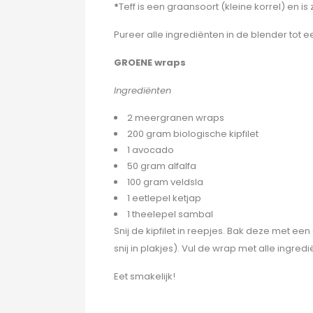
*
Teff is een graansoort (kleine korrel) en i
Pureer alle ingrediënten in de blender tot 
GROENE wraps
Ingrediënten
2 meergranen wraps
200 gram biologische kipfilet
1 avocado
50 gram alfalfa
100 gram veldsla
1 eetlepel ketjap
1 theelepel sambal
Snij de kipfilet in reepjes. Bak deze met e
snij in plakjes). Vul de wrap met alle ingred
Eet smakelijk!