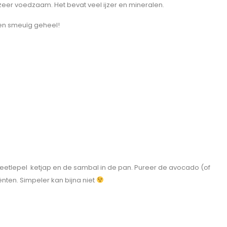
s zeer voedzaam. Het bevat veel ijzer en mineralen.
een smeuïg geheel!
en eetlepel ketjap en de sambal in de pan. Pureer de avocado (of
iënten. Simpeler kan bijna niet