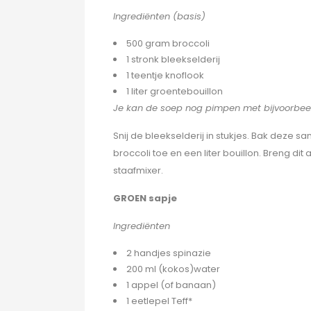
Ingrediënten (basis)
500 gram broccoli
1 stronk bleekselderij
1 teentje knoflook
1 liter groentebouillon
Je kan de soep nog pimpen met bijvoorbeeld
Snij de bleekselderij in stukjes. Bak deze s
broccoli toe en een liter bouillon. Breng di
staafmixer.
GROEN sapje
Ingrediënten
2 handjes spinazie
200 ml (kokos)water
1 appel (of banaan)
1 eetlepel Teff*