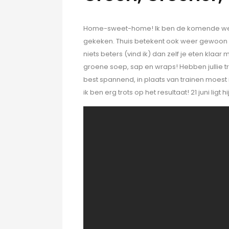
Home-sweet-home! Ik ben de komende weken
gekeken. Thuis betekent ook weer gewoon mij
niets beters (vind ik) dan zelf je eten klaa
groene soep, sap en wraps! Hebben jullie t
best spannend, in plaats van trainen moest 
ik ben erg trots op het resultaat! 21 juni ligt h