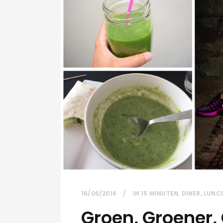
16/06/2016
IN
15 MINUTEN
,
DINER
,
LUNC
Groen, Groener,