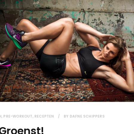
H
,
PRE-WORKOUT
,
RECEPTEN
BY
DAFNE SCHIPPERS
 Groenst!