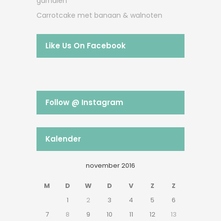
garnalen
Carrotcake met banaan & walnoten
Like Us On Facebook
Follow @ Instagram
Kalender
november 2016
M
D
W
D
V
Z
Z
1
2
3
4
5
6
7
8
9
10
11
12
13