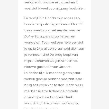
verlopen tot nu toe erg goed en ik
voel dat ik veel vooruitgang boek hier.
En terwijl ik in Florida mijn races liep,
konden mijn stadsgenoten in Utrecht
deze week voor het eerste over de
Dafne Schippers brug
fietsen en
wandelen. Toch wel een hele eer dat
je op je 24e al een brug hebt die naar
je vernoemd is! De brug loopt van
mijn thuishaven Oog in Al naar het
nieuwe gedeelte van Utrecht:
Leidsche Rijn. Ik moet nog een paar
weken geduld hebben voordat ik de
brug zelf even kan testen. Maar op 13
mei ben ik erbij tijdens de officiële
opening van de brug, een leuk
vooruitzicht! Hier alvast wat mooie