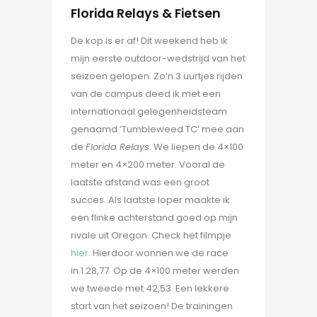
Florida Relays & Fietsen
De kop is er af! Dit weekend heb ik
mijn eerste outdoor-wedstrijd van het
seizoen gelopen. Zo’n 3 uurtjes rijden
van de campus deed ik met een
internationaal gelegenheidsteam
genaamd ‘Tumbleweed TC’ mee aan
de
Florida Relays
. We liepen de 4×100
meter en 4×200 meter. Vooral de
laatste afstand was een groot
succes. Als laatste loper maakte ik
een flinke achterstand goed op mijn
rivale uit Oregon. Check het filmpje
hier
. Hierdoor wonnen we de race
in 1.28,77. Op de 4×100 meter werden
we tweede met 42,53. Een lekkere
start van het seizoen! De trainingen