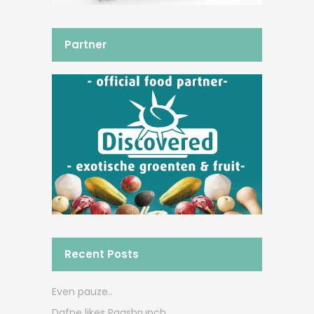
Partner
Recent Posts
Even pauze..
Dafne likes Paasbrunch