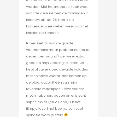
en uiteraard is het ook om sterker te
worden. Met het indoorseizoen weer
voor de deur nemen de trainingen in
intensiviteit toe. Zo ben ik de
komende twee weken weer aan het
knallen op Tenerife.
Ik ben niet zo van de goede
voornemens maar probeer nu (na de
decembermaand) wel weer extra
goed op mijn voeding te letten. Je
hebt al vaker goed gevulde salades
met spinazie voorbij zien komen op
de blog, dat blijft één van mijn
favoriete maaltijden! Deze variant
met limabonen, bacon en ei is echt
super lekker (en vullend). En het
filmpje levert het bewijs…van veel
spinazie word je sterk