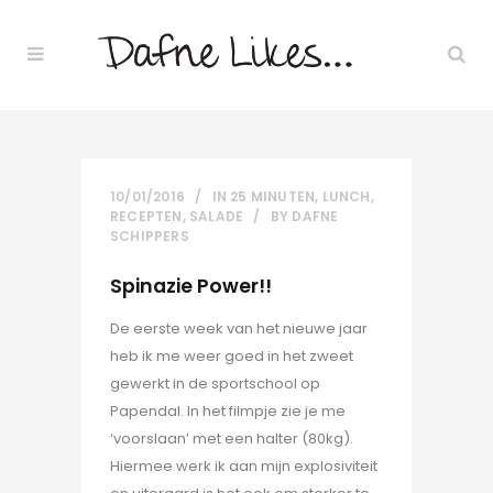
10/01/2016
IN
25 MINUTEN
,
LUNCH
,
RECEPTEN
,
SALADE
BY
DAFNE
SCHIPPERS
Spinazie Power!!
De eerste week van het nieuwe jaar
heb ik me weer goed in het zweet
gewerkt in de sportschool op
Papendal. In het filmpje zie je me
‘voorslaan’ met een halter (80kg).
Hiermee werk ik aan mijn explosiviteit