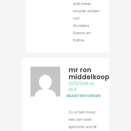
wat meer
smaak vinden
we!
Groetjes
Sanne en
Dafne
mr ron
middelkoop
12/01/2016 at
01:13
BEANTWOORDEN
Zo is het maar
net van veel
spinazie wordt