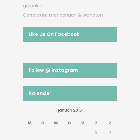
garnalen
Carrotcake met banaan & walnoten
Like Us On Facebook
Follow @ Instagram
Kalender
januari 2016
M
D
W
D
V
Z
Z
1
2
3