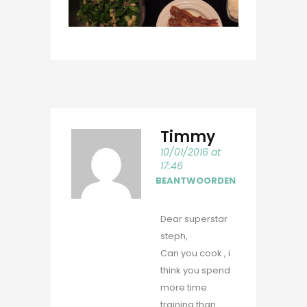
Timmy
10/01/2016 at
17:46
BEANTWOORDEN
Dear superstar
steph,
Can you cook , i
think you spend
more time
training than