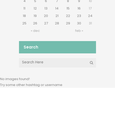
4
5
6
7
8
9
10
11
12
13
14
15
16
17
18
19
20
21
22
23
24
25
26
27
28
29
30
31
« dec
feb »
Search
No images found!
Try some other hashtag or username