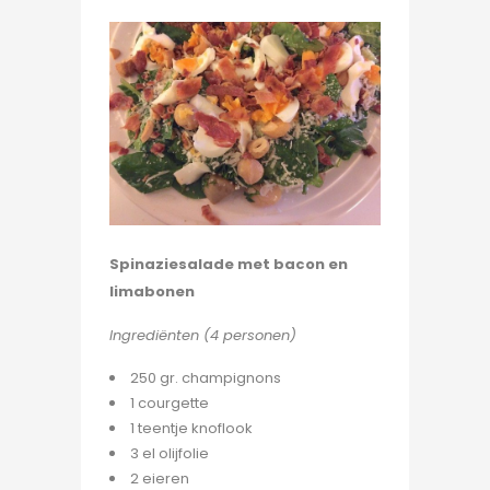
Spinaziesalade met bacon en
limabonen
Ingrediënten (4 personen)
250 gr. champignons
1 courgette
1 teentje knoflook
3 el olijfolie
2 eieren