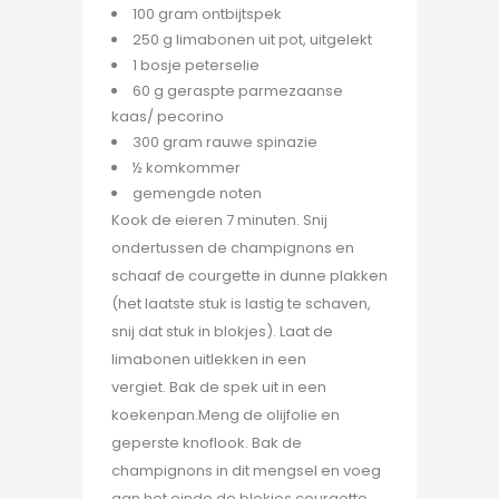
100 gram ontbijtspek
250 g limabonen uit pot, uitgelekt
1 bosje peterselie
60 g geraspte parmezaanse
kaas/ pecorino
300 gram rauwe spinazie
½ komkommer
gemengde noten
Kook de eieren 7 minuten. Snij
ondertussen de champignons en
schaaf de courgette in dunne plakken
(het laatste stuk is lastig te schaven,
snij dat stuk in blokjes). Laat de
limabonen uitlekken in een
vergiet. Bak de spek uit in een
koekenpan.Meng de olijfolie en
geperste knoflook. Bak de
champignons in dit mengsel en voeg
aan het einde de blokjes courgette