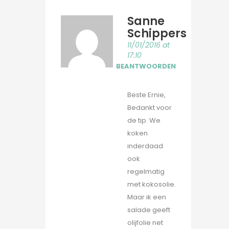
Sanne
Schippers
11/01/2016 at
17:10
BEANTWOORDEN
Beste Ernie,
Bedankt voor
de tip. We
koken
inderdaad
ook
regelmatig
met kokosolie.
Maar ik een
salade geeft
olijfolie net