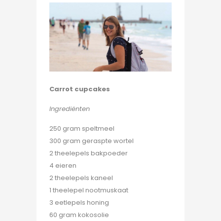
Carrot cupcakes
Ingrediënten
250 gram speltmeel
300 gram geraspte wortel
2 theelepels bakpoeder
4 eieren
2 theelepels kaneel
1 theelepel nootmuskaat
3 eetlepels honing
60 gram kokosolie