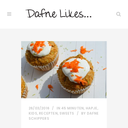
26/03/2016
IN
45 MINUTEN
,
HAPJE
,
KIDS
,
RECEPTEN
,
SWEETS
BY
DAFNE
SCHIPPERS