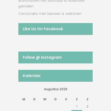
Brunchbowl met avocado & Hollandse
garnalen
Carrotcake met banaan & walnoten
Like Us On Facebook
Follow @ Instagram
Kalender
augustus 2026
M
D
W
D
V
Z
Z
1
2