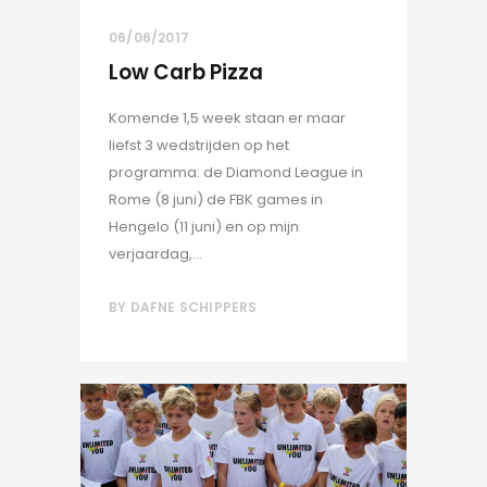
06/06/2017
Low Carb Pizza
Komende 1,5 week staan er maar
liefst 3 wedstrijden op het
programma: de Diamond League in
Rome (8 juni) de FBK games in
Hengelo (11 juni) en op mijn
verjaardag,...
BY
DAFNE SCHIPPERS