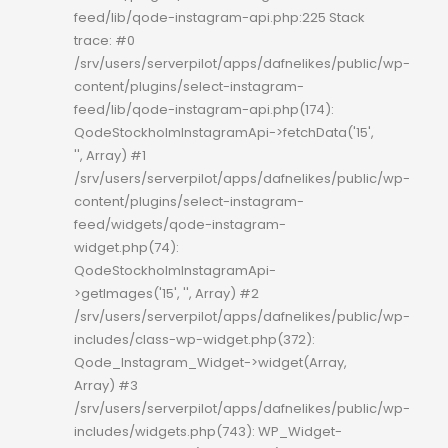
feed/lib/qode-instagram-api.php:225 Stack
trace: #0
/srv/users/serverpilot/apps/dafnelikes/public/wp-
content/plugins/select-instagram-
feed/lib/qode-instagram-api.php(174):
QodeStockholmInstagramApi->fetchData('15',
'', Array) #1
/srv/users/serverpilot/apps/dafnelikes/public/wp-
content/plugins/select-instagram-
feed/widgets/qode-instagram-
widget.php(74):
QodeStockholmInstagramApi-
>getImages('15', '', Array) #2
/srv/users/serverpilot/apps/dafnelikes/public/wp-
includes/class-wp-widget.php(372):
Qode_Instagram_Widget->widget(Array,
Array) #3
/srv/users/serverpilot/apps/dafnelikes/public/wp-
includes/widgets.php(743): WP_Widget-