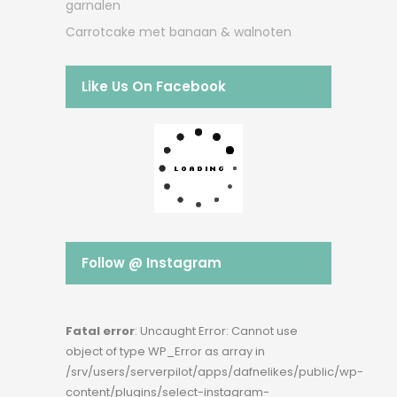
garnalen
Carrotcake met banaan & walnoten
Like Us On Facebook
Follow @ Instagram
Fatal error
: Uncaught Error: Cannot use
object of type WP_Error as array in
/srv/users/serverpilot/apps/dafnelikes/public/wp-
content/plugins/select-instagram-