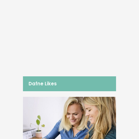
02/11/2015
Pastinaaksoepje
Zo fijn: muziekje op, zonnetje in je
gezicht en dan trainen in het park
vlakbij mijn ouders. Heerlijk om mijn
work out buiten te kunnen doen in dit
mooie herfstweer....
BY
DAFNE SCHIPPERS
Dafne Likes