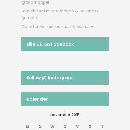
granaatappel
Brunchbowl met avocado & Hollandse
garnalen
Carrotcake met banaan & walnoten
Like Us On Facebook
Follow @ Instagram
Kalender
november 2015
M
D
W
D
V
Z
Z