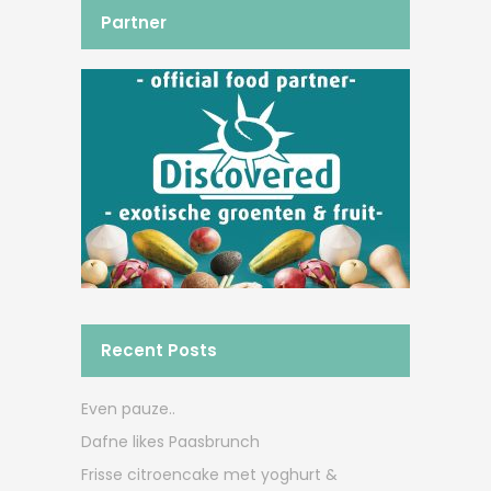
Partner
Recent Posts
Even pauze..
Dafne likes Paasbrunch
Frisse citroencake met yoghurt &