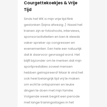
Courgettekoekjes & Vrije
Tijd
Sinds het WK is mijn vrije tijd flink
geslonken (bijna afwezig ;). Naast het
trainen zijn er fotoshoots, interviews,
sponsoractiviteiten en ben ik steeds
vaker spreker op congressen en
evenementen. Een hele eer natuurlijk
dat ik daarvoor gevraagd word. Het
blijft bijzonder om te merken dat mijn
sportprestaties zoveel mensen
hebben geïnspireerd! Maar ik vind het
ook heel belangrijk tijd vrij te maken
om echt te ontspannen en leuke
dingen te doen met mijn familie.
Volgende week begint een periode
met lange trainingsstages in het