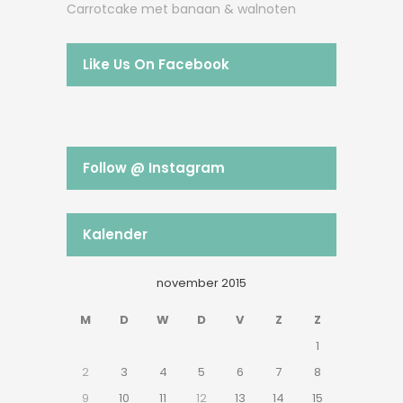
Carrotcake met banaan & walnoten
Like Us On Facebook
Follow @ Instagram
Kalender
november 2015
M
D
W
D
V
Z
Z
1
2
3
4
5
6
7
8
9
10
11
12
13
14
15