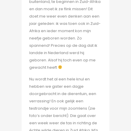
buitenland, te beginnen in Zuid-Afrika
en dan moet ik ze flink missen! Dit
doet me weer even denken aan een
jaar geleden: ik was toen ook in Zuid-
Afrika en ieder moment kon mijn
neefje geboren worden. Zo
spannend! Precies op de dag dat ik
landde in Nederland werd hij
geboren. Alsof hij toch even op me
gewacht heeft
Nu wordt het al een hele knul en
hebben we gister een dagje
doorgebracht in de dierentuin, een
verrassing! En ook gelijk een
testrondje voor mijn zoomlens (zie
foto’s onder bericht). Die gaat over
een week weer de tas in richting de
échte wilde dieren in Zuid Afrika. M’n