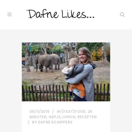
09/11/2015
IN
(FAST)FOOD
,
25
MINUTEN
,
HAPJE
,
LUNCH
,
RECEPTEN
BY
DAFNE SCHIPPERS