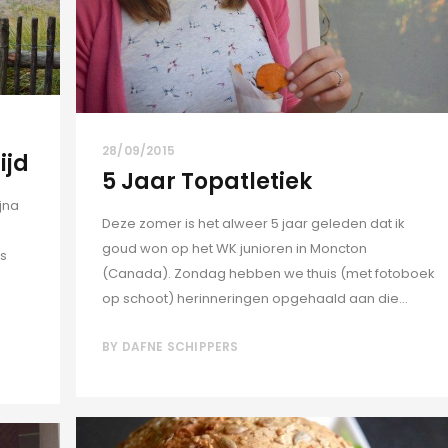
28/09/2015
ijd
5 Jaar Topatletiek
ijna
Deze zomer is het alweer 5 jaar geleden dat ik
goud won op het WK junioren in Moncton
ds
(Canada). Zondag hebben we thuis (met fotoboek
op schoot) herinneringen opgehaald aan die...
BY
DAFNE SCHIPPERS