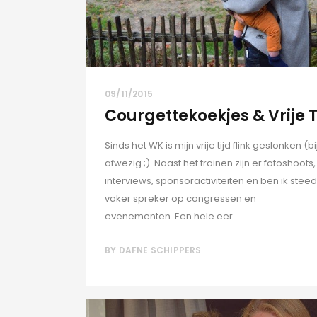
09/11/2015
Courgettekoekjes & Vrije T
Sinds het WK is mijn vrije tijd flink geslonken (b
afwezig ;). Naast het trainen zijn er fotoshoots,
interviews, sponsoractiviteiten en ben ik stee
vaker spreker op congressen en
evenementen. Een hele eer...
BY
DAFNE SCHIPPERS