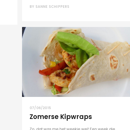
BY
SANNE SCHIPPERS
07/06/2015
Zomerse Kipwraps
Zo, dat was me het weekje wel! Een week die