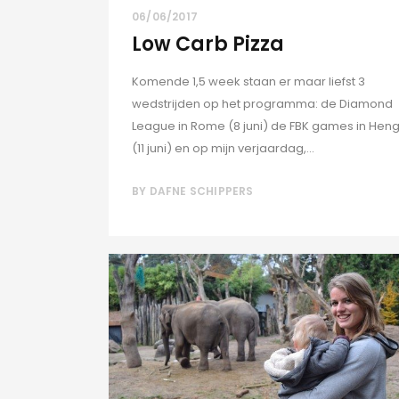
06/06/2017
Low Carb Pizza
Komende 1,5 week staan er maar liefst 3
wedstrijden op het programma: de Diamond
League in Rome (8 juni) de FBK games in Hen
(11 juni) en op mijn verjaardag,...
BY
DAFNE SCHIPPERS