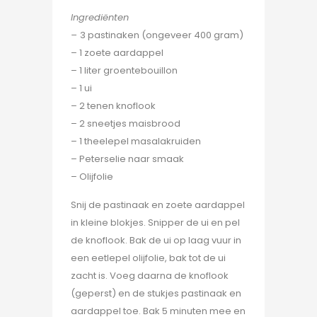
Ingrediënten
–
3 pastinaken (ongeveer 400 gram)
– 1 zoete aardappel
– 1 liter groentebouillon
– 1 ui
– 2 tenen knoflook
– 2 sneetjes maisbrood
– 1 theelepel masalakruiden
– Peterselie naar smaak
– Olijfolie
Snij de pastinaak en zoete aardappel
in kleine blokjes. Snipper de ui en pel
de knoflook. Bak de ui op laag vuur in
een eetlepel olijfolie, bak tot de ui
zacht is. Voeg daarna de knoflook
(geperst) en de stukjes pastinaak en
aardappel toe. Bak 5 minuten mee en