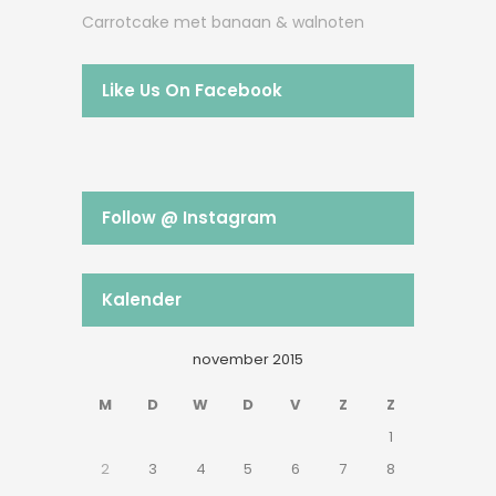
Carrotcake met banaan & walnoten
Like Us On Facebook
Follow @ Instagram
Kalender
november 2015
M
D
W
D
V
Z
Z
1
2
3
4
5
6
7
8