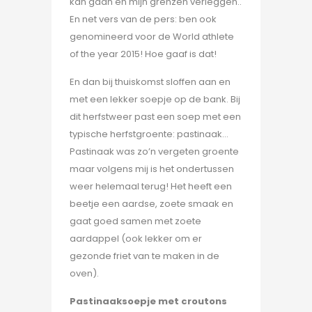
kan gaan en mijn grenzen verleggen..
En net vers van de pers: ben ook
genomineerd voor de World athlete
of the year 2015! Hoe gaaf is dat!
En dan bij thuiskomst sloffen aan en
met een lekker soepje op de bank. Bij
dit herfstweer past een soep met een
typische herfstgroente: pastinaak…
Pastinaak was zo’n vergeten groente
maar volgens mij is het ondertussen
weer helemaal terug! Het heeft een
beetje een aardse, zoete smaak en
gaat goed samen met zoete
aardappel (ook lekker om er
gezonde friet van te maken in de
oven).
Pastinaaksoepje met croutons