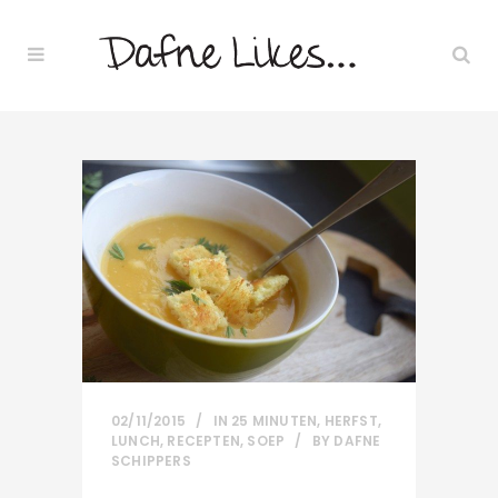
02/11/2015
IN
25 MINUTEN
,
HERFST
,
LUNCH
,
RECEPTEN
,
SOEP
BY
DAFNE
SCHIPPERS