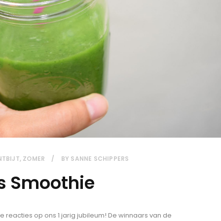
NTBIJT
,
ZOMER
BY
SANNE SCHIPPERS
os Smoothie
e reacties op ons 1 jarig jubileum! De winnaars van de