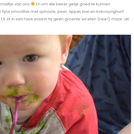
mailtje van ons
En om die beker gelijk goed te kunnen
 fijne smoothie met spinazie, peer, appel, kiwi en kokosyoghurt!
1,5 zit in een fase waarin hij geen groente wil eten (nee!), maar dit