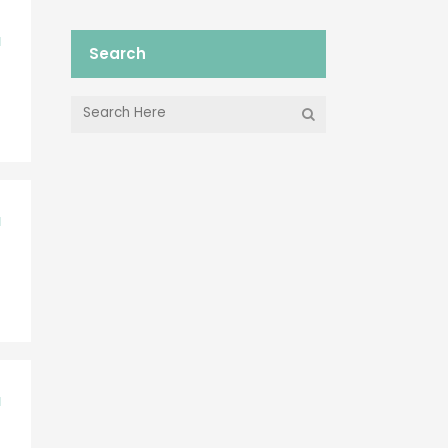
N
Search
N
N