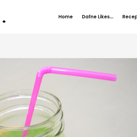
Home
Dafne Likes…
Rece