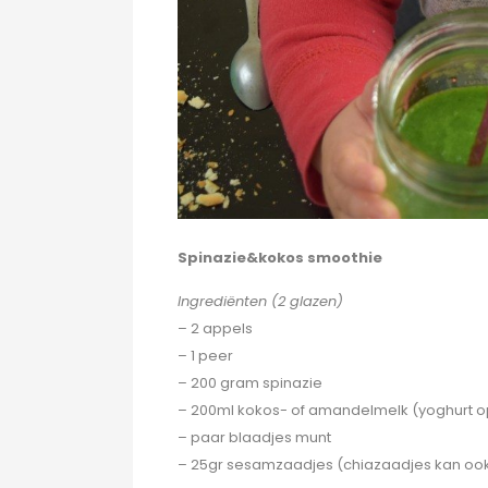
Spinazie&kokos smoothie
Ingrediënten (2 glazen)
– 2 appels
– 1 peer
– 200 gram spinazie
– 200ml kokos- of amandelmelk (yoghurt op
– paar blaadjes munt
– 25gr sesamzaadjes (chiazaadjes kan oo