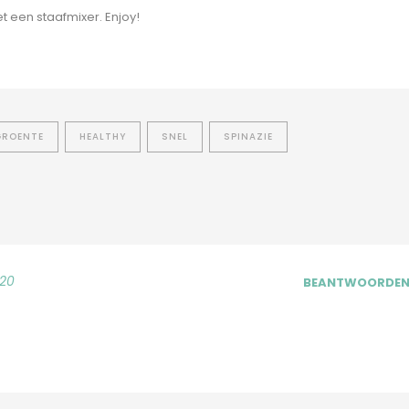
t een staafmixer. Enjoy!
GROENTE
HEALTHY
SNEL
SPINAZIE
:20
BEANTWOORDE