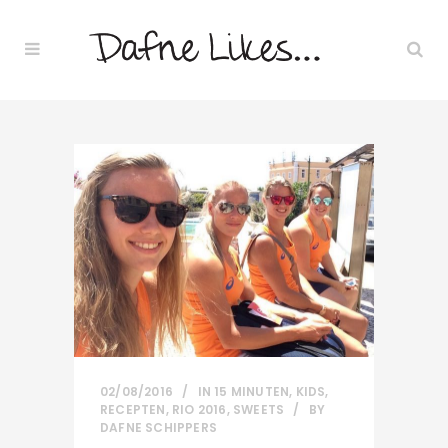
02/08/2016
IN
15 MINUTEN
,
KIDS
,
RECEPTEN
,
RIO 2016
,
SWEETS
BY
DAFNE SCHIPPERS