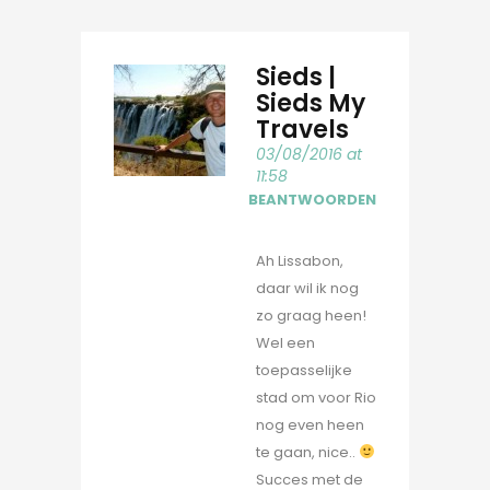
Sieds |
Sieds My
Travels
03/08/2016 at
11:58
BEANTWOORDEN
Ah Lissabon,
daar wil ik nog
zo graag heen!
Wel een
toepasselijke
stad om voor Rio
nog even heen
te gaan, nice..
Succes met de