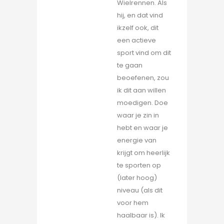
Wielrennen. Als
hij, en dat vind
ikzelf ook, dit
een actieve
sport vind om dit
te gaan
beoefenen, zou
ik dit aan willen
moedigen. Doe
waar je zin in
hebt en waar je
energie van
krijgt om heerlijk
te sporten op
(later hoog)
niveau (als dit
voor hem
haalbaar is). Ik