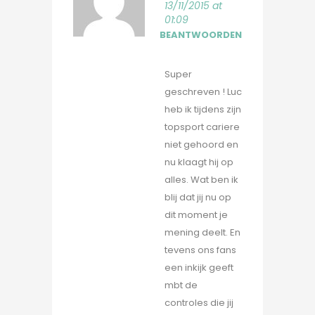
13/11/2015 at
01:09
BEANTWOORDEN
Super
geschreven ! Luc
heb ik tijdens zijn
topsport cariere
niet gehoord en
nu klaagt hij op
alles. Wat ben ik
blij dat jij nu op
dit moment je
mening deelt. En
tevens ons fans
een inkijk geeft
mbt de
controles die jij