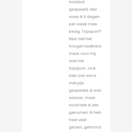
honkbal
gespeeld. Hier
waar ik 6 dagen
per week mee
bezig. Topsport?
Nee niet het
hoogst haalbare
maar voor mij
was het
topsport. Ja ik
heb ook wel is
met pijn
gespeeld, ik was
werper, maar
nooit heb ik iets
genomen. Ik heb
heel veel
gezien, gehoord