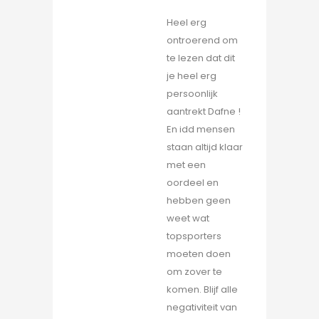
Heel erg
ontroerend om
te lezen dat dit
je heel erg
persoonlijk
aantrekt Dafne !
En idd mensen
staan altijd klaar
met een
oordeel en
hebben geen
weet wat
topsporters
moeten doen
om zover te
komen. Blijf alle
negativiteit van