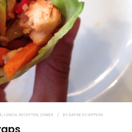
E
,
LUNCH
,
RECEPTEN
,
ZOMER
BY
DAFNE SCHIPPERS
raps