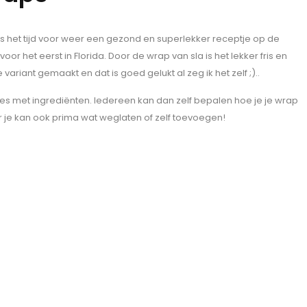
s het tijd voor weer een gezond en superlekker receptje op de
oor het eerst in Florida. Door de wrap van sla is het lekker fris en
 variant gemaakt en dat is goed gelukt al zeg ik het zelf ;)..
jes met ingrediënten. Iedereen kan dan zelf bepalen hoe je je wrap
 maar je kan ook prima wat weglaten of zelf toevoegen!