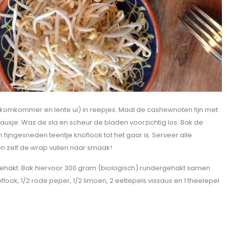
, komkommer en lente ui) in reepjes. Maal de cashewnoten fijn met
sausje. Was de sla en scheur de bladen voorzichtig los. Bak de
fijngesneden teentje knoflook tot het gaar is. Serveer alle
en zelf de wrap vullen naar smaak!
h gehakt. Bak hiervoor 300 gram (biologisch) rundergehakt samen
ook, 1/2 rode peper, 1/2 limoen, 2 eetlepels vissaus en 1 theelepel