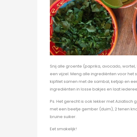
Snij alle groente (paprika, avocado, wortel
een vijzel. Meng alle ingrediënten voor het 
kipfilet samen met de sambal, ketjap en een 
ingrediënten in losse bakjes en laat iedere
Ps. Het gerecht is ook lekker met Aziatisc
met een beetje gember (duim), 2 tenen knofl
bruine suiker.
Eet smakelijk!