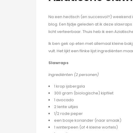
Na een hectisch (en succesvol!!) weekend i
blog. Een tijdje geleden at ik deze slawraps v
licht verteerbaar. Thuis heb ik een Aziatische
Ik ben gek op eten met allemaal kleine bak
vult. Het lijkt een flinke lijst ingrediënten
Slawraps
Ingrediënten (2 personen)
1 krop ijsbergsla
300 gram (biologische) kipfilet
1 avocado
2 lente uitjes
1/2 rode peper
een bosje koriander (naar smaak)
1 winterpeen (of 4 kleine wortels)