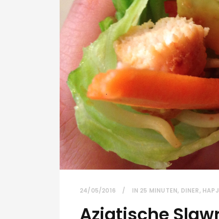
24/05/2016
IN
25 MINUTEN
,
DINER
,
HAPJ
Aziatische Slaw