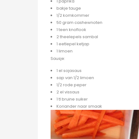
1 paprika
bakje tauge
1/2 komkommer
50 gram cashewnoten
1 teen knoflook
2 theelepels sambal
1 eetlepel ketjap
1 limoen
Sausje:
1 el sojasaus
sap van 1/2 limoen
1/2 rode peper
2 el vissaus
1 tl bruine suiker
Koriander naar smaak