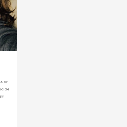
ne er
 Na de
jn!