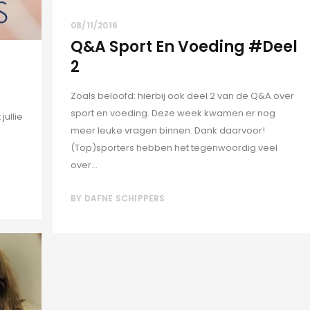
08/11/2016
Q&A Sport En Voeding #deel
2
Zoals beloofd: hierbij ook deel 2 van de Q&A over
sport en voeding. Deze week kwamen er nog
ullie
meer leuke vragen binnen. Dank daarvoor!
(Top)sporters hebben het tegenwoordig veel
over...
BY
DAFNE SCHIPPERS