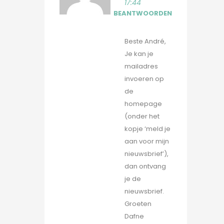
17:44
BEANTWOORDEN
Beste André,
Je kan je
mailadres
invoeren op
de
homepage
(onder het
kopje ‘meld je
aan voor mijn
nieuwsbrief’),
dan ontvang
je de
nieuwsbrief.
Groeten
Dafne