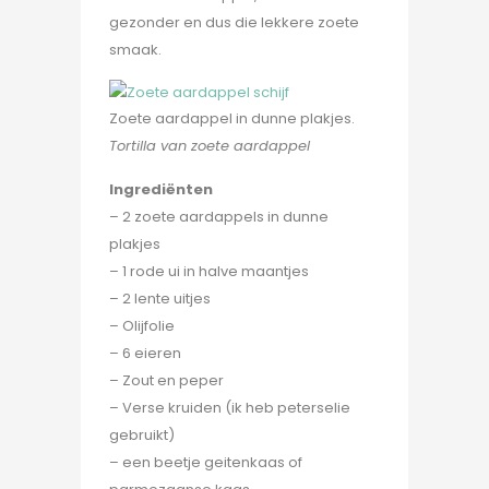
gezonder en dus die lekkere zoete
smaak.
Zoete aardappel in dunne plakjes.
Tortilla van zoete aardappel
Ingrediënten
– 2 zoete aardappels in dunne
plakjes
– 1 rode ui in halve maantjes
– 2 lente uitjes
– Olijfolie
– 6 eieren
– Zout en peper
– Verse kruiden (ik heb peterselie
gebruikt)
– een beetje geitenkaas of