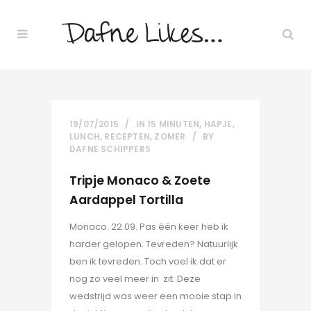
19/07/2015
IN
15 MINUTEN
,
HAPJE
,
LUNCH
,
RECEPTEN
,
ZOMER
BY
DAFNE SCHIPPERS
Tripje Monaco & Zoete
Aardappel Tortilla
Monaco. 22.09. Pas één keer heb ik
harder gelopen. Tevreden? Natuurlijk
ben ik tevreden. Toch voel ik dat er
nog zo veel meer in zit. Deze
wedstrijd was weer een mooie stap in