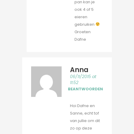
pan kan je
ook 4 of 5
eieren
gebruiken
Groeten
Dafne
Anna
06/11/2015 at
11:52
BEANTWOORDEN
Hoi Dafne en
Sanne, echt tof
van jullie om dit
zo op deze