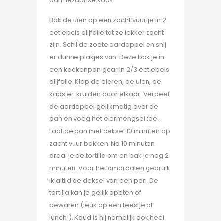
parmezaanse kaas
Bak de uien op een zacht vuurtje in 2
eetlepels olijfolie tot ze lekker zacht
zijn. Schil de zoete aardappel en snij
er dunne plakjes van. Deze bak je in
een koekenpan gaar in 2/3 eetlepels
olijfolie. Klop de eieren, de uien, de
kaas en kruiden door elkaar. Verdeel
de aardappel gelijkmatig over de
pan en voeg het eiermengsel toe.
Laat de pan met deksel 10 minuten op
zacht vuur bakken. Na 10 minuten
draai je de tortilla om en bak je nog 2
minuten. Voor het omdraaien gebruik
ik altijd de deksel van een pan. De
tortilla kan je gelijk opeten of
bewaren (leuk op een feestje of
lunch!). Koud is hij namelijk ook heel