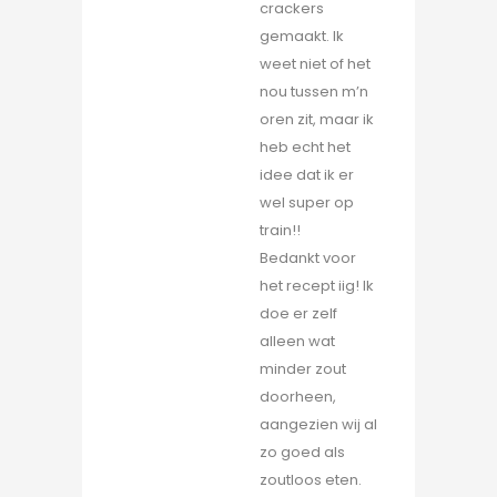
crackers
gemaakt. Ik
weet niet of het
nou tussen m’n
oren zit, maar ik
heb echt het
idee dat ik er
wel super op
train!!
Bedankt voor
het recept iig! Ik
doe er zelf
alleen wat
minder zout
doorheen,
aangezien wij al
zo goed als
zoutloos eten.