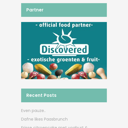
Partner
Recent Posts
Even pauze..
Dafne likes Paasbrunch
Frisse citroencake met yoghurt &