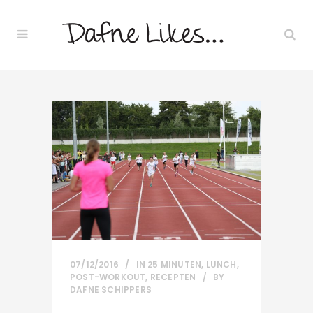
07/12/2016
IN
25 MINUTEN
,
LUNCH
,
POST-WORKOUT
,
RECEPTEN
BY
DAFNE SCHIPPERS