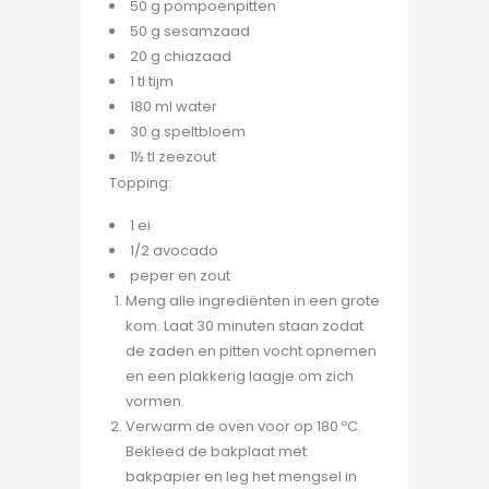
50 g pompoenpitten
50 g sesamzaad
20 g chiazaad
1 tl tijm
180 ml water
30 g speltbloem
1½ tl zeezout
Topping:
1 ei
1/2 avocado
peper en zout
Meng alle ingrediënten in een grote
kom. Laat 30 minuten staan zodat
de zaden en pitten vocht opnemen
en een plakkerig laagje om zich
vormen.
Verwarm de oven voor op 180 ºC.
Bekleed de bakplaat met
bakpapier en leg het mengsel in