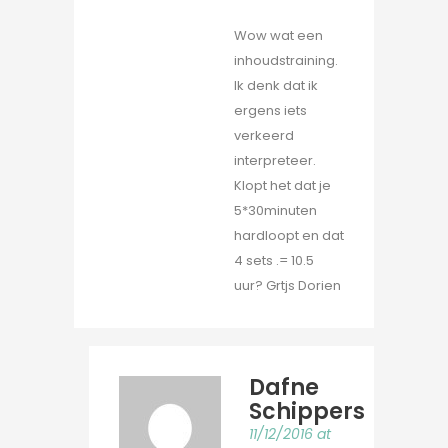
Wow wat een
inhoudstraining.
Ik denk dat ik
ergens iets
verkeerd
interpreteer.
Klopt het dat je
5*30minuten
hardloopt en dat
4 sets .= 10.5
uur? Grtjs Dorien
Dafne
Schippers
11/12/2016 at