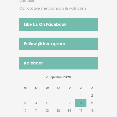
garnalen
Carrotcake met banaan & walnoten
Like Us On Facebook
Follow @ Instagram
Kalender
augustus 2026
M
D
W
D
V
Z
Z
1
2
3
4
5
6
7
8
9
10
11
12
13
14
15
16